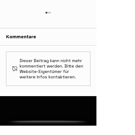
Kommentare
Pflanzenportrait:
Pflanzenportra
Dieser Beitrag kann nicht mehr
kommentiert werden. Bitte den
Gemeine Fichte (Picea
Gemeiner Flie
Website-Eigentümer für
abies)
(Syringa vulga
weitere Infos kontaktieren.
Kooperationen