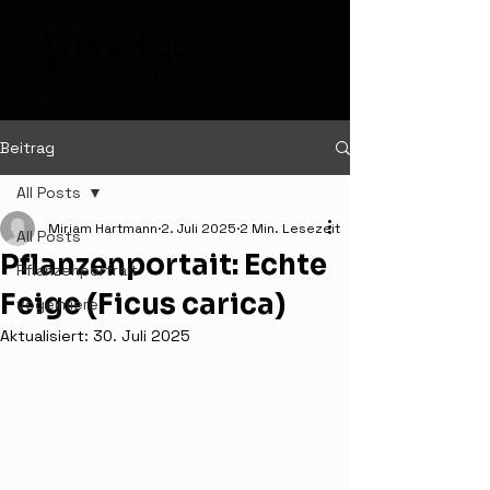
Beitrag
All Posts
Miriam Hartmann
2. Juli 2025
2 Min. Lesezeit
All Posts
Pflanzenportait: Echte
Pflanzenportrait
Feige (Ficus carica)
vogelmiere
Aktualisiert:
30. Juli 2025